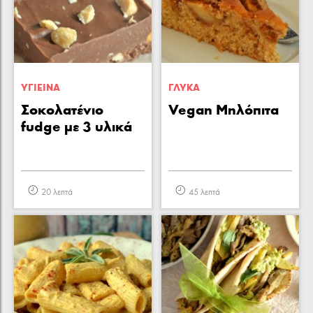
ΥΓΙΕΙΝA
ΓΛΥΚA
Σοκολατένιο
Vegan Μηλόπιτα
fudge με 3 υλικά
20 λεπτά
45 λεπτά