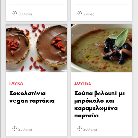
30 λεπτά
2 ώρες
ΓΛΥΚA
ΣΟΥΠΕΣ
Σοκολατένια
Σούπα βελουτέ με
vegan ταρτάκια
μπρόκολο και
καραμελωμένα
πορτσίνι
25 λεπτά
20 λεπτά