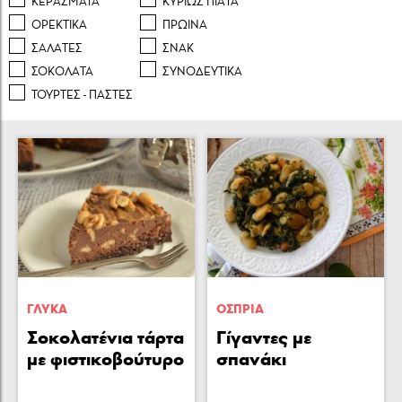
ΚΕΡAΣΜΑΤΑ
ΚΥΡΙΩΣ ΠΙAΤΑ
ΟΡΕΚΤΙΚA
ΠΡΩΙΝA
ΣΑΛAΤΕΣ
ΣΝΑΚ
ΣΟΚΟΛAΤΑ
ΣΥΝΟΔΕΥΤΙΚA
ΤΟΥΡΤΕΣ - ΠAΣΤΕΣ
ΓΛΥΚA
ΟΣΠΡΙΑ
Σοκολατένια τάρτα
Γίγαντες με
με φιστικοβούτυρο
σπανάκι