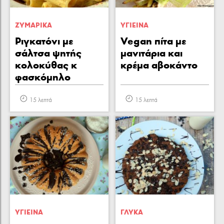
ΖΥΜΑΡΙΚA
ΥΓΙΕΙΝA
Ριγκατόνι με
Vegan πίτα με
σάλτσα ψητής
μανιτάρια και
κολοκύθας κ
κρέμα αβοκάντο
φασκόμηλο
15 λεπτά
15 λεπτά
ΥΓΙΕΙΝA
ΓΛΥΚA