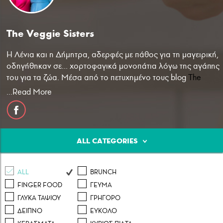
The Veggie Sisters
Η Λένια και η Δήμητρα, αδερφές με πάθος για τη μαγειρική,
οδηγήθηκαν σε... χορτοφαγικά μονοπάτια λόγω της αγάπης
Κρέας
Πουλερικά
Θαλασσινά
του για τα ζώα. Μέσα από το πετυχημένο τους blog
The
Veggie Sisters
στόχος τους είναι να αποδείξουν πως το
...Read More
υγιεινό μπορεί να είναι και πολύ εύγευστο. Απλές, εύκολες
και γρήγορες συνταγές που επιτυγχάνουν να μας πείσουν
πως η χορτοφαγική διατροφή δεν αντιστοιχεί στην αέναη
κατανάλωση... σαλατών!
ALL CATEGORIES
Λαχανικά
Ζυμαρικά
Γλυκά
ALL
BRUNCH
FINGER FOOD
ΓΕΥΜΑ
ΓΛΥΚA ΤΑΨΙΟΥ
ΓΡΗΓΟΡΟ
ΔΕΙΠΝΟ
ΕΥΚΟΛΟ