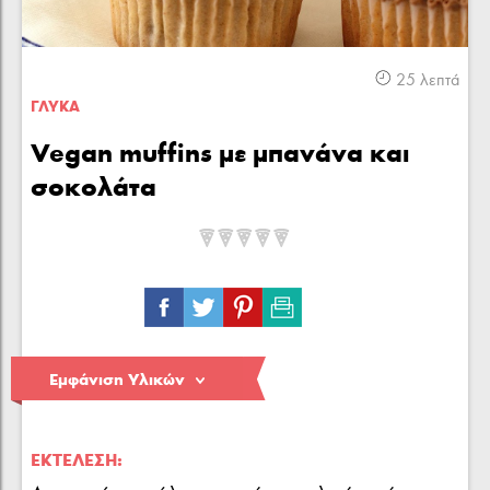
Κρέας
Πουλερικά
Θαλασσινά
25 λεπτά
ΓΛΥΚA
Vegan muffins με μπανάνα και
σοκολάτα
Λαχανικά
Ζυμαρικά
Γλυκά
Εμφάνιση Υλικών
ΕΚΤΈΛΕΣΗ: