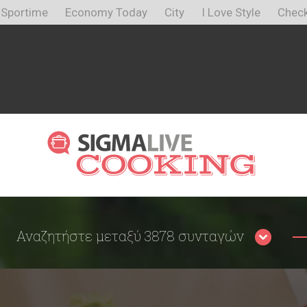
Sportime
Economy Today
City
I Love Style
Check
Αναζητήστε μεταξύ 3878 συνταγών