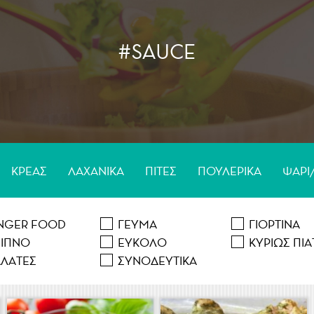
Περιορίστε τα αποτελέσματα
αναζήτησης επιλέγοντας κατηγορίες:
#SAUCE
Πουλερικά
Θαλασσινά
Λαχανικά
Ζυμαρικά
ΚΡΕΑΣ
ΛΑΧΑΝΙΚA
ΠΙΤΕΣ
ΠΟΥΛΕΡΙΚA
ΨAΡΙ
INGER FOOD
ΓΕΥΜΑ
ΓΙΟΡΤΙΝA
ΕΙΠΝΟ
ΕΥΚΟΛΟ
ΚΥΡΙΩΣ ΠΙA
ΑΛAΤΕΣ
ΣΥΝΟΔΕΥΤΙΚA