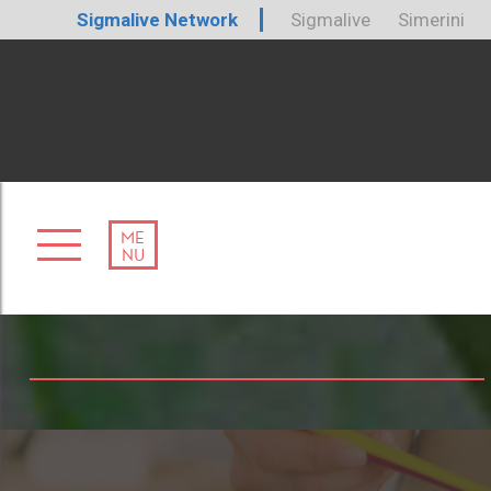
Sigmalive Network
Sigmalive
Simerini
ME
NU