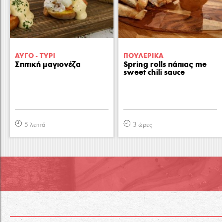
ΑΥΓΟ - ΤΥΡΙ
ΠΟΥΛΕΡΙΚA
Σπιτική μαγιονέζα
Spring rolls πάπιας me
sweet chili sauce
5 λεπτά
3 ώρες