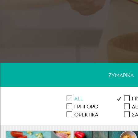
Κρέας
ΖΥΜΑΡΙΚA
ALL
F
ΓΡΗΓΟΡΟ
Δ
ΟΡΕΚΤΙΚA
Σ