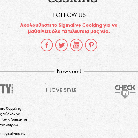
FOLLOW US
Ακολουθήστε το Sigmalive Cooking για να
μαθαίνετε όλα τα τελευταία μας νέα.
Newsfeed
τιες θαμμένες
ς πιθανόν να
πώς χτίστηκαν τα
 των Φαραώ
υ συγκλόνισε την