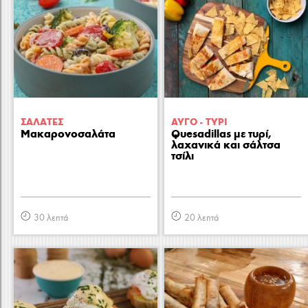
ΣΑΛAΤΕΣ
ΑΥΓΟ - ΤΥΡΙ
Μακαρονοσαλάτα
Quesadillas με τυρί,
λαχανικά και σάλτσα
τσίλι
30 λεπτά
20 λεπτά