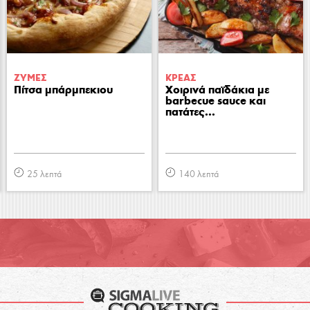
ΖΥΜΕΣ
ΚΡΕΑΣ
Πίτσα μπάρμπεκιου
Χοιρινά παϊδάκια με
barbecue sauce και
πατάτες...
25 λεπτά
140 λεπτά