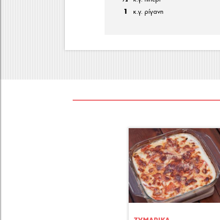
1
κ.γ. ρίγανη