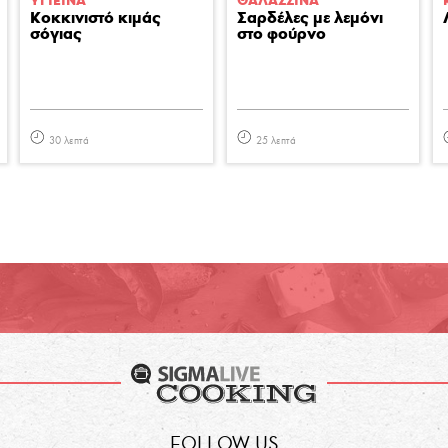
ΥΓΙΕΙΝA
ΘΑΛΑΣΣΙΝA
Κοκκινιστό κιμάς
Σαρδέλες με λεμόνι
σόγιας
στο φούρνο
30 λεπτά
25 λεπτά
FOLLOW US