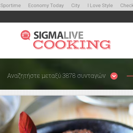
Sportime
Economy Today
City
I Love Style
Check
Αναζητήστε μεταξύ 3878 συνταγών
Περιορίστε τα αποτελέσματα
αναζήτησης επιλέγοντας κατηγορίες: