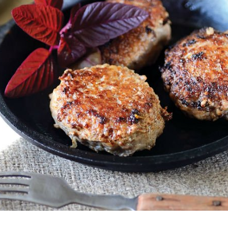
Πουλερικά
Θαλασσινά
Λαχανικά
Ζυμαρικά