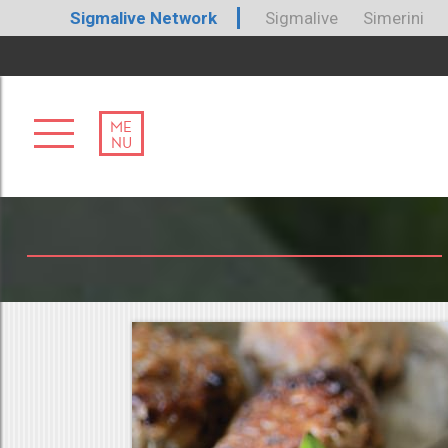
Sigmalive Network
Sigmalive
Simerini
ME
NU