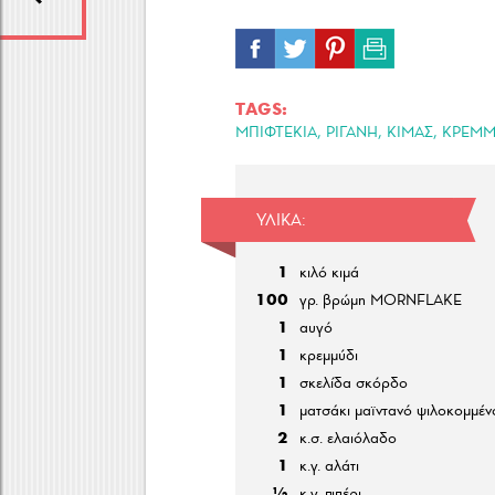
TAGS:
,
,
,
ΜΠΙΦΤΕΚΙΑ
ΡΙΓΑΝΗ
ΚΙΜΑΣ
ΚΡΕΜΜ
ΥΛΙΚΆ:
1
κιλό κιμά
100
γρ. βρώμη MORNFLAKE
1
αυγό
1
κρεμμύδι
1
σκελίδα σκόρδο
1
ματσάκι μαϊντανό ψιλοκομμέν
2
κ.σ. ελαιόλαδο
1
κ.γ. αλάτι
½
κ.γ. πιπέρι