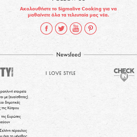
Ακολουθήστε το Sigmalive Cooking για να
μαθαίνετε όλα τα τελευταία μας νέα.
Newsfeed
σραηλινή εταιρεία
αι με (ευαίσθητες)
και δημοτικές
ς της Κύπρου
α της Ευρώπης
ρεύουν
 Σελήνη πύραυλος
υ έχει το μέγεθος