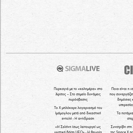
Πυρκαγιά με το «καλημέρα» στο
Ποια είναι η ι
Άρσος – Στο σημείο δυνάμεις
που συνεργάζετ
πυρόσβεσης
δημόσιες 
υπηρεσίε
Το X μπλόκαρε λογαριασμό του
Ιμάμογλου μετά από δικαστική
Τα ποτάμι
εντολή - Η αντιδραση
στε
«Η Σελήνη ίσως λειτουργεί ως
Συνετρίβη στη
μυστική βάση UFO» - Η θεωρία
της Space X πο