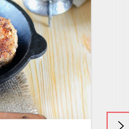
Γλυκά