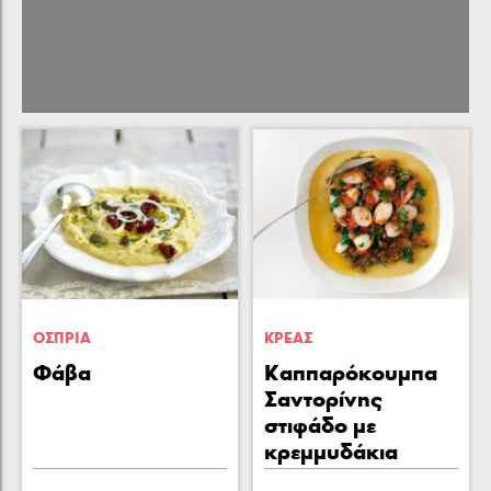
ΟΣΠΡΙΑ
ΚΡΕΑΣ
Φάβα
Καππαρόκουµπα
Σαντορίνης
στιφάδο µε
κρεµµυδάκια