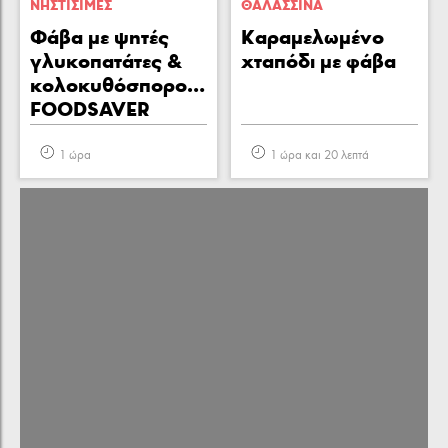
ΝΗΣΤΙΣΙΜΕΣ
ΘΑΛΑΣΣΙΝA
Φάβα με ψητές
Καραμελωμένο
γλυκοπατάτες &
χταπόδι με φάβα
κολοκυθόσπορους
FOODSAVER
1 ώρα
1 ώρα και 20 λεπτά