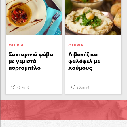
ΟΣΠΡΙΑ
ΟΣΠΡΙΑ
Σαντορινιά φάβα
Λιβανέζικα
με γεμιστά
φαλάφελ με
πορτομπέλο
χούμους
45 λεπτά
30 λεπτά