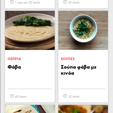
1 ώρα και 30 λεπτά
35 λεπτά
ΟΣΠΡΙΑ
ΣΟΥΠΕΣ
Φάβα
Σούπα φάβα με
κινόα
40 λεπτά
35 λεπτά