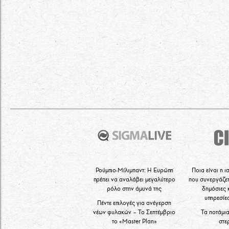
Ρούμπιο-Μίλιμπαντ: Η Ευρώπη
Ποια είναι η ι
πρέπει να αναλάβει μεγαλύτερο
που συνεργάζετ
ρόλο στην άμυνά της
δημόσιες 
υπηρεσίε
Πέντε επιλογές για ανέγερση
νέων φυλακών – Το Σεπτέμβριο
Τα ποτάμι
το «Master Plan»
στε