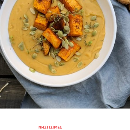
Πουλερικά
Θαλασσινά
Λαχανικά
Ζυμαρικά
ΝΗΣΤΙΣΙΜΕΣ