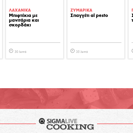
ΛΑΧΑΝΙΚA
ΖΥΜΑΡΙΚA
Μπιφτέκια με
Σπαγγέτι al pesto
μανιτάρια και
σκορδάκι
30 λεπτά
35 λεπτά