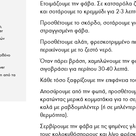
Ετοιμάζουμε την φάβα. Σε κατσαρόλα ζ
και σοτάρουμε το κρεμμύδι για 2-3 λεπ
Προσθέτουμε το σκόρδο, σοτάρουμε για
,
στραγγισμένη φάβα.
er
κών
Προσθέτουμε αλάτι, φρεσκοτριμμένο πιπ
περιχύνουμε με το ζεστό νερό.
αρθένο
Όταν πάρει βράση, χαμηλώνουμε την φ
ver
σιγοβράσει για περίπου 30-40 λεπτά.
n από τα
Κάθε τόσο ξαφρίζουμε την επιφάνεια το
Αποσύρουμε από την φωτιά, προσθέτουμ
κρατώντας μερικά κομματάκια για το σε
καλά με ραβδομπλέντερ (ή σε μπλέντερ 
θερμότητα).
Σερβίρουμε την φάβα με τις ψημένες γ
τους κολοκυθόσπορους και λίγο φρέσκ