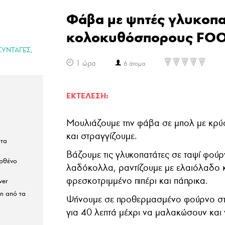
Φάβα με ψητές γλυκοπα
κολοκυθόσπορους FO
,
ΣΥΝΤΑΓΕΣ
1 ώρα
6 άτομα
ΕΚΤΈΛΕΣΗ:
Μουλιάζουμε την φάβα σε μπολ με κρύο
και στραγγίζουμε.
 τα
Βάζουμε τις γλυκοπατάτες σε ταψί φού
αρθένο
λαδόκολλα, ραντίζουμε με ελαιόλαδο κ
φρεσκοτριμμένο πιπέρι και πάπρικα.
ver
n από τα
Ψήνουμε σε προθερμασμένο φούρνο στι
για 40 λεπτά μέχρι να μαλακώσουν και