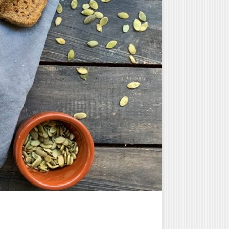
Γλυκά