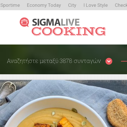
Sportime
Economy Today
City
I Love Style
Check
Αναζητήστε μεταξύ 3878 συνταγών
Περιορίστε τα αποτελέσματα
αναζήτησης επιλέγοντας κατηγορίες: