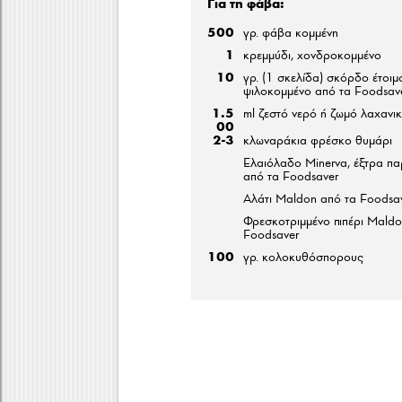
Για τη φάβα:
500
γρ. φάβα κομμένη
1
κρεμμύδι, χονδροκομμένο
10
γρ. (1 σκελίδα) σκόρδο έτοιμο
ψιλοκομμένο από τα Foodsav
1.5
ml ζεστό νερό ή ζωμό λαχανι
00
2-3
κλωναράκια φρέσκο θυμάρι
Ελαιόλαδο Minerva, έξτρα π
από τα Foodsaver
Αλάτι Maldon από τα Foodsa
Φρεσκοτριμμένο πιπέρι Maldo
Foodsaver
100
γρ. κολοκυθόσπορους