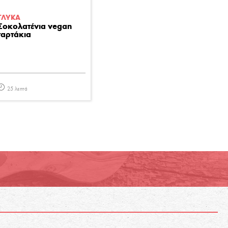
ΓΛΥΚA
Σοκολατένια vegan
ταρτάκια
25 λεπτά