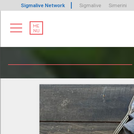
Sigmalive Network
Sigmalive
Simerini
ME
NU