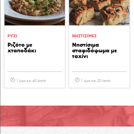
ΡΥΖΙ
ΝΗΣΤΙΣΙΜΕΣ
Ριζότο με
Νηστίσιμα
χταποδάκι
σταφιδόψωμα με
ταχίνι
1 ώρα και 40 λεπτά
1 ώρα και 20 λεπτά