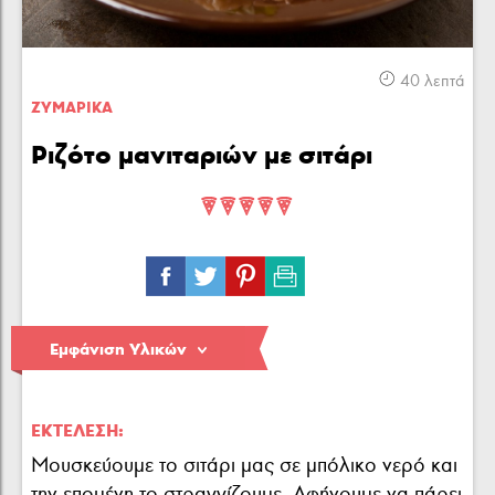
Κρέας
Πουλερικά
Θαλασσινά
40 λεπτά
ΖΥΜΑΡΙΚA
Ριζότο μανιταριών με σιτάρι
Λαχανικά
Ζυμαρικά
Γλυκά
Εμφάνιση Υλικών
ΕΚΤΈΛΕΣΗ:
Μουσκεύουμε το σιτάρι μας σε μπόλικο νερό και
την επομένη το στραγγίζουμε. Αφήνουμε να πάρει