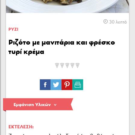
Κρέας
Πουλερικά
Θαλασσινά
30 λεπτά
ΡΥΖΙ
Ριζότο µε µανιτάρια και φρέσκο
τυρί κρέµα
Λαχανικά
Ζυμαρικά
Γλυκά
Εμφάνιση Υλικών
ΕΚΤΈΛΕΣΗ: