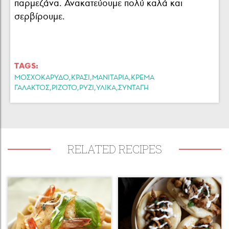
παρμεζάνα. Ανακατεύουμε πολύ καλά και
σερβίρουμε.
TAGS:
,
,
,
ΜΟΣΧΟΚΑΡΥΔΟ
ΚΡΑΣΙ
ΜΑΝΙΤΑΡΙΑ
ΚΡΕΜΑ
,
,
,
,
ΓΑΛΑΚΤΟΣ
ΡΙΖΟΤΟ
ΡΥΖΙ
ΥΛΙΚΑ
ΣΥΝΤΑΓΗ
RELATED RECIPES