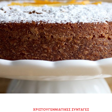
Πουλερικά
Θαλασσινά
Λαχανικά
Ζυμαρικά
ΧΡΙΣΤΟΥΓΕΝΝΙAΤΙΚΕΣ ΣΥΝΤΑΓΕΣ