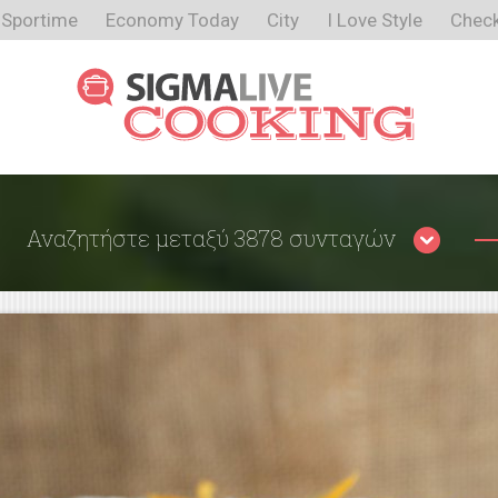
Sportime
Economy Today
City
I Love Style
Check
Αναζητήστε μεταξύ 3878 συνταγών
Περιορίστε τα αποτελέσματα
αναζήτησης επιλέγοντας κατηγορίες: