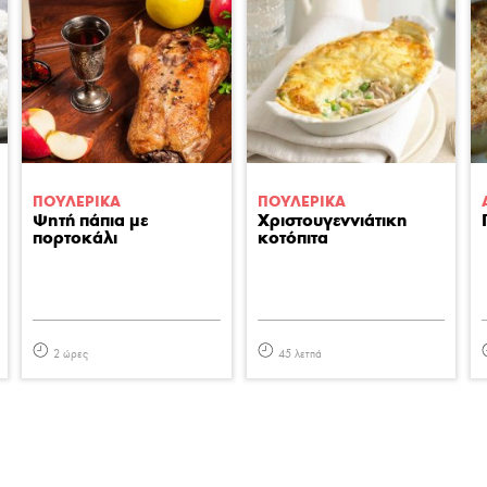
ΠΟΥΛΕΡΙΚA
ΠΟΥΛΕΡΙΚA
Ψητή πάπια με
Χριστουγεννιάτικη
πορτοκάλι
κοτόπιτα
2 ώρες
45 λετπά