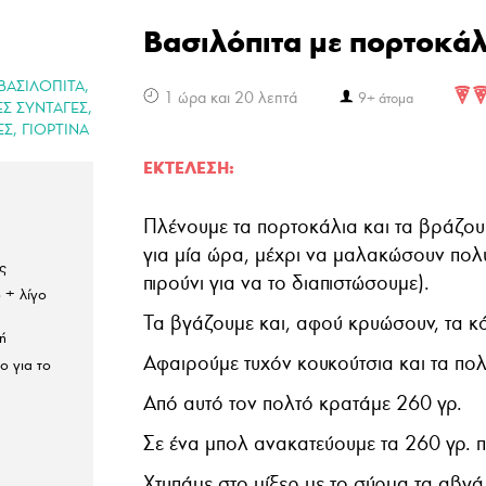
Βασιλόπιτα με πορτοκάλ
,
ΒΑΣΙΛΟΠΙΤΑ
1 ώρα και 20 λεπτά
9+ άτομα
,
ΕΣ ΣΥΝΤΑΓΕΣ
,
ΕΣ
ΓΙΟΡΤΙΝΑ
ΕΚΤΈΛΕΣΗ:
Πλένουμε τα πορτοκάλια και τα βράζου
για μία ώρα, μέχρι να μαλακώσουν πολ
ς
πιρούνι για να το διαπιστώσουμε).
 + λίγο
Τα βγάζουμε και, αφού κρυώσουν, τα κ
ή
Αφαιρούμε τυχόν κουκούτσια και τα πολ
ο για το
Από αυτό τον πολτό κρατάμε 260 γρ.
Σε ένα μπολ ανακατεύουμε τα 260 γρ. π
Χτυπάμε στο μίξερ με το σύρμα τα αβγά