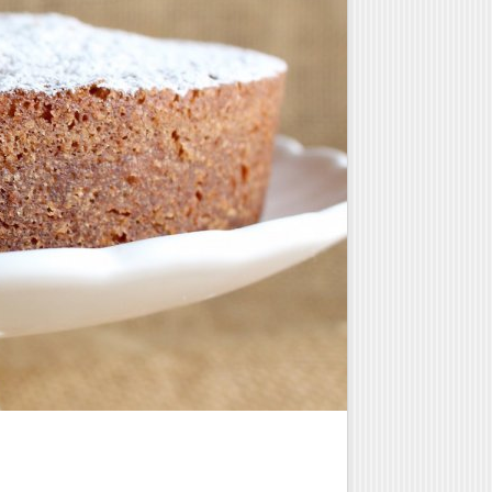
Γλυκά