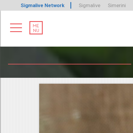
Sigmalive Network
Sigmalive
Simerini
ME
NU