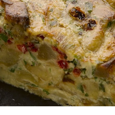
Πουλερικά
Θαλασσινά
Λαχανικά
Ζυμαρικά