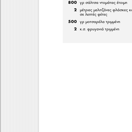
800
γρ σάλτσα ντομάτας έτοιμη
2
μέτριες μελιτζάνες φλάσκες κ
σε λεπτές φέτες
500
γρ μοτσαρέλα τριμμένη
2
κ.σ. φρυγανιά τριμμένη