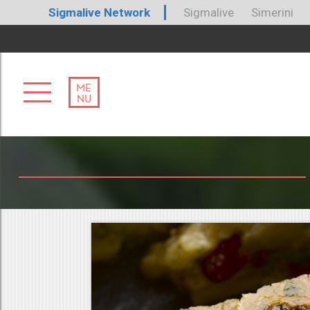
Sigmalive Network
Sigmalive
Simerini
ME
NU