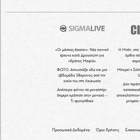
«Οι μάσκες έπεσαν»: Νέα ποινική
Η Μπέτι, στα 
έρευνα κατά Δρουσιώτη για
όρθια πά
«Κράτος Μαφία»
αερ
ΦΩΤΟ: Απουσιάζει εδώ και μια
Μπορεί η Σελή
εβδομάδα 58χρονος από την
U
οικία του στη Λευκωσία
Δύο τεράσ
Απόπειρα φόνου σε μοναστήρι:
κατασκευέ
6ημερη κράτηση στον μοναχό –
αποκαλύπτουν 
Τι προηγήθηκε
μνημεία
Προσωπικά Δεδομένα
Όροι Χρήσης
Επικοινω