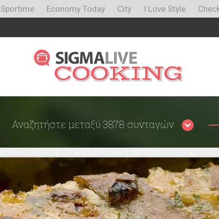
Sportime
Economy Today
City
I Love Style
Check
Αναζητήστε μεταξύ 3878 συνταγών
Περιορίστε τα αποτελέσματα
αναζήτησης επιλέγοντας κατηγορίες: