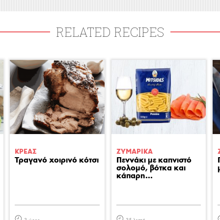
RELATED RECIPES
ΚΡΕΑΣ
ΖΥΜΑΡΙΚA
Τραγανό χοιρινό κότσι
Πεννάκι με καπνιστό
σολομό, βότκα και
κάπαρη...