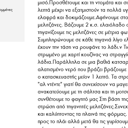
μισό.Προσθέτουμε και τη ντομάτα και 
λεπτά μέχρι να εξατμιστούν τα πολλά 
ομμένες
ελαφρά και δοκιμάζουμε.Αφήνουμε στο 
μελιτζάνες. Βάζουμε 2 κ.σ. ελαιόλαδο σ
τηγανίζουμε τις μελιτζάνες σε μέτρια φω
Συμπληρώνουμε σε κάθε τηγανιά λίγο ελ
έχουν την τάση να ρουφάνε το λάδι.ν Τ
στρωμένο με χαρτί κουζίνας να στραγγ
λάδια.Παράλληλα σε μια βαθιά κατσαρ
αλατισμένο νερό που βράζει βράζουμε 
ο κατασκευαστής μείον 1 λεπτό. Τα στρ
"αλ ντέντε" γιατί θα συνεχίσουν να μαγ
ανακατεύουμε με τη σάλτσα και τη μοτ
συνθέτουμε το φαγητό μας Στη βάση τη
στρώση από τηγανητές μελιτζάνες.Συνεχ
και καλύπτοντας τα πλαινά της φόρμας
προς το πλάι αλλά μετά θα τις γυρίσουμ