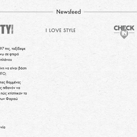
Newsfeed
97 της, ταξίδεψε
νω σε φτερό
οπλάνου
νη να είναι βάση
FO;
τιες θαμμένες
ς πιθανόν να
πώς χτίστηκαν τα
 των Φαραώ
νία