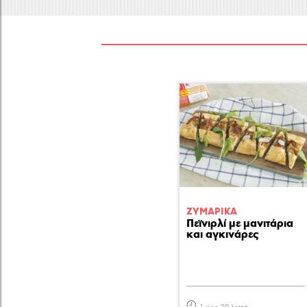
ΖΥΜΑΡΙΚA
Πεϊνιρλί με μανιτάρια
και αγκινάρες