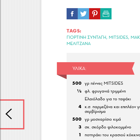
TAGS:
,
,
ΓΙΟΡΤΙΝΗ ΣΥΝΤΑΓΗ
MITSIDES
ΜΑΚ
ΜΕΛΙΤΖΑΝΑ
ΥΛΙΚΆ:
500
γρ πέννες MITSIDES
½
φλ. φρυγανιά τριμμένη
Ελαιόλαδο για το ταψάκι
4
κ.σ. παρμεζάνα και επιπλέον γ
σερβίρισμα
500
γρ μοσχαρίσιο κιμά
3
σκ. σκόρδο ψιλοκομμένο
1
ποτηράκι του κρασιού κόκκιν