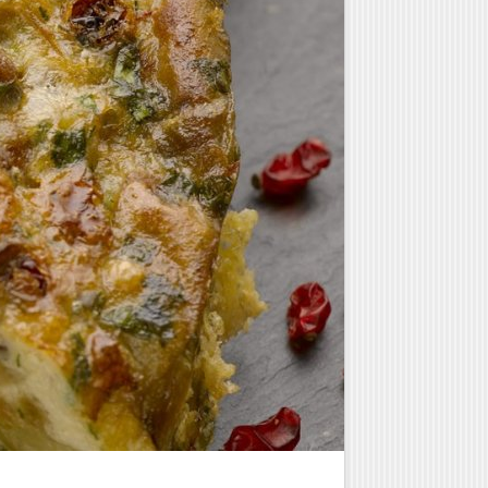
Γλυκά