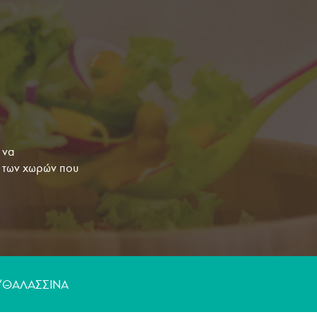
Γλυκά
 να
α των χωρών που
δι μου,
ην ιστορία, την
ου στέλνω μέσω
βάλλει στον
/ΘΑΛΑΣΣΙΝA
γές από τα