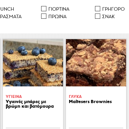
 να πειραματίζομαι με τα υλικά. Κάθε προσπάθεια φωτογραφίζετ
λογαριασμό μου.
RUNCH
ΓΙΟΡΤΙΝA
ΓΡΗΓΟΡΟ
ΕΡAΣΜΑΤΑ
ΠΡΩΙΝA
ΣΝΑΚ
νίδου
ΥΓΙΕΙΝA
ΓΛΥΚA
Υγιεινές μπάρες με
Maltesers Brownies
βρώμη και βατόμουρα