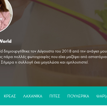
Περιορίστε τα αποτελέσματα
αναζήτησης επιλέγοντας κατηγορίες:
World
Πουλερικά
Θαλασσινά
Λαχανικά
Ζυμαρικά
ld δημιουργήθηκε τον Αύγουστο του 2018 από την ανάγκη μου
ις πάρα πολλές φωτογραφίες που είχα μαζέψει από εστιατόρι
. Σήμερα η συλλογή έχει μεγαλώσει και εμπλουτιστεί.
α τον εντοπισμό των καλύτερων εστιατορίων πριν από κάθε ταξί
 πάθος! Βασικά, πιστεύω ότι η κουζίνα μιας χώρας αντανακλά τ
την ιδιαίτερη φιλοσοφία ζωής των ανθρώπων της. Το μήνυμα π
ύ μου στο Instagram είναι ότι το καλό φαγητό κάθε χώρας συμ
τισμού'' της!
ΚΡΕΑΣ
ΛΑΧΑΝΙΚA
ΠΙΤΕΣ
ΠΟΥΛΕΡΙΚA
ΨAΡΙ
ως, μου δημιουργήθηκε μια νέα ανάγκη. Να δοκιμάζω τις συντα