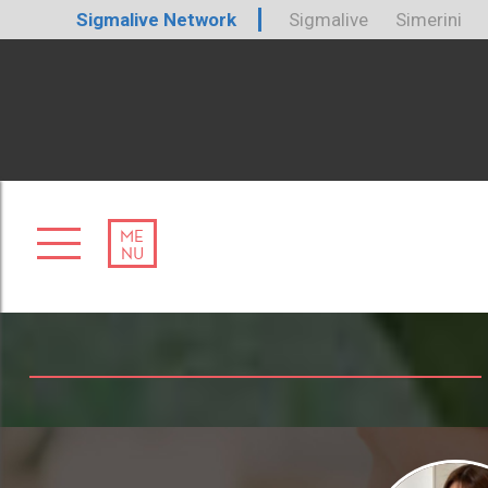
Sigmalive Network
Sigmalive
Simerini
ME
NU