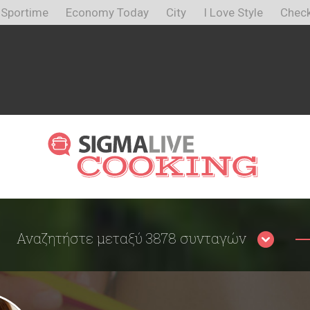
Sportime
Economy Today
City
I Love Style
Check
Αναζητήστε μεταξύ 3878 συνταγών