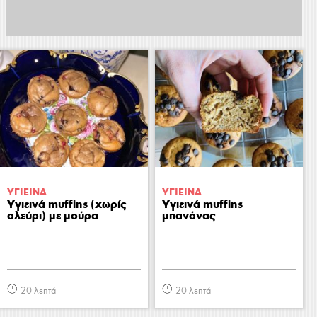
ΥΓΙΕΙΝA
ΥΓΙΕΙΝA
Υγιεινά muffins (χωρίς
Υγιεινά muffins
αλεύρι) με μούρα
μπανάνας
20 λεπτά
20 λεπτά