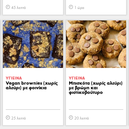
45 λεπτά
1 ώρα
ΥΓΙΕΙΝA
ΥΓΙΕΙΝA
Vegan brownies (χωρίς
Μπισκότα (χωρίς αλεύρι)
αλεύρι) με φοινίκια
με βρώμη και
φιστικοβούτυρο
25 λεπτά
20 λεπτά