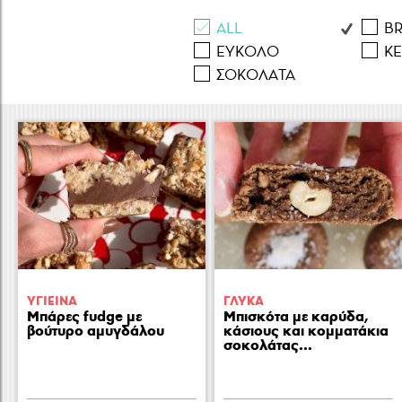
εστιατόρια και
ανεβαίνει στο 
ALL
B
ΕΥΚΟΛΟ
Κ
Ναταλία Στεφα
ΣΟΚΟΛAΤΑ
ΥΓΙΕΙΝA
ΓΛΥΚA
Μπάρες fudge με
Μπισκότα με καρύδα,
βούτυρο αμυγδάλου
κάσιους και κομματάκια
σοκολάτας...