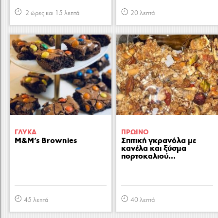
2 ώρες και 15 λεπτά
20 λεπτά
ΓΛΥΚA
ΠΡΩΙΝΟ
M&M's Brownies
Σπιτική γκρανόλα με
κανέλα και ξύσμα
πορτοκαλιού...
45 λεπτά
40 λεπτά