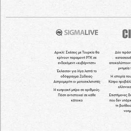
Αρικλί: Σχέσεις με Τουρκία θα
Δύο τεράσ
κρίνουν παραμονή ΡΤΚ σε
κατασκευέ
ενδεχόμενη «κυβέρνηση»
αποκαλύπτουν 
μνημεία
Έκλεισαν για λίγα λεπτά το
οδόφραγμα Ζώδειας-
Η ιστορία πο
Αστρομερίτη οι μοτοσικλετιστές
Κύπρο προβάλλ
ελληνικ
Η κυπριακή μπίρα σε αριθμούς-
Πόση αντιστοιχεί σε κάθε
Επιστήμονες δ
κάτοικο
που δεν υπάρχ
τη βοήθεια
νοη