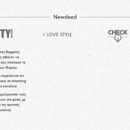
Newsfeed
τιες θαμμένες
ς πιθανόν να
πώς χτίστηκαν τα
 των Φαραώ
υ συγκλόνισε την
εται σε streaming
ού καναλιού
ημιούργησαν ιούς
ουν στη φύση, με
 της τεχνητής
μοσύνης