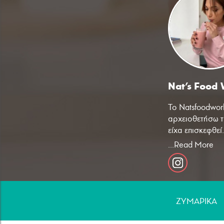
Nat's Food 
Κρέας
Το Natsfoodwor
αρχειοθετήσω τ
είχα επισκεφθεί
...Read More
Η αγάπη μου γι
μετατράπηκε σε
κουλτούρα και 
του λογαριασμο
''καθρέφτη πολι
ΖΥΜΑΡΙΚA
Στην πορεία όμ