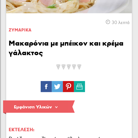
Κρέας
Πουλερικά
Θαλασσινά
30 λεπτά
ΖΥΜΑΡΙΚA
Μακαρόνια με μπέικον και κρέμα
γάλακτος
Λαχανικά
Ζυμαρικά
Γλυκά
Εμφάνιση Υλικών
ΕΚΤΈΛΕΣΗ: