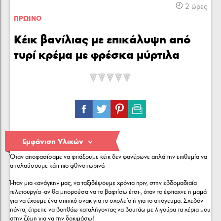
Κρέας
Πουλερικά
Θαλασσινά
2 ώρες
ΠΡΩΙΝΟ
Κέικ βανίλιας με επικάλυψη από
τυρί κρέμα με φρέσκα μύρτιλα
Λαχανικά
Ζυμαρικά
Γλυκά
ΕΙΣΑΓΩΓΉ:
Εμφάνιση Υλικών
Όταν αποφασίσαμε να φτιάξουμε κέικ δεν φανέρωνε απλά την επιθυμία να
απολαύσουμε κάτι πιο φθινοπωρινό.
Ήταν μια «ανάγκη» μας, να ταξιδέψουμε χρόνια πριν, στην εβδομαδιαία
τελετουργία -αν θα μπορούσα να το βαφτίσω έτσι-, όταν το έφτιαχνε η μαμά
για να έχουμε ένα σπιτικό σνακ για το σχολείο ή για το απόγευμα. Σχεδόν
πάντα, έπρεπε να βοηθάω καταλήγοντας να βουτάω με λιγούρα τα χέρια μου
στην ζύμη για να την δοκιμάσω!