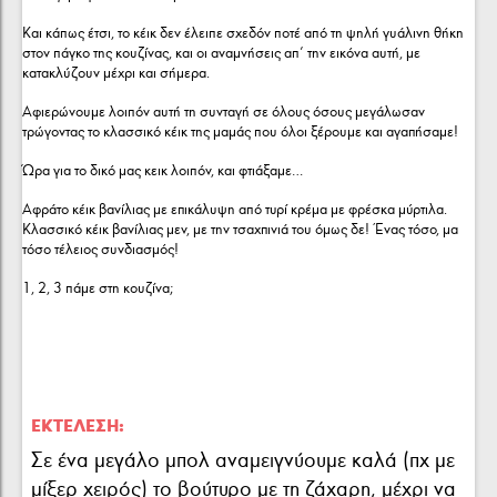
Και κάπως έτσι, το κέικ δεν έλειπε σχεδόν ποτέ από τη ψηλή γυάλινη θήκη
στον πάγκο της κουζίνας, και οι αναμνήσεις απ’ την εικόνα αυτή, με
κατακλύζουν μέχρι και σήμερα.
Αφιερώνουμε λοιπόν αυτή τη συνταγή σε όλους όσους μεγάλωσαν
τρώγοντας το κλασσικό κέικ της μαμάς που όλοι ξέρουμε και αγαπήσαμε!
Ώρα για το δικό μας κεικ λοιπόν, και φτιάξαμε…
Aφράτο κέικ βανίλιας με επικάλυψη από τυρί κρέμα με φρέσκα μύρτιλα.
Κλασσικό κέικ βανίλιας μεν, με την τσαχπινιά του όμως δε! Ένας τόσο, μα
τόσο τέλειος συνδιασμός!
1, 2, 3 πάμε στη κουζίνα;
ΕΚΤΈΛΕΣΗ:
Σε ένα μεγάλο μπολ αναμειγνύουμε καλά (πχ με
μίξερ χειρός) το βούτυρο με τη ζάχαρη, μέχρι να