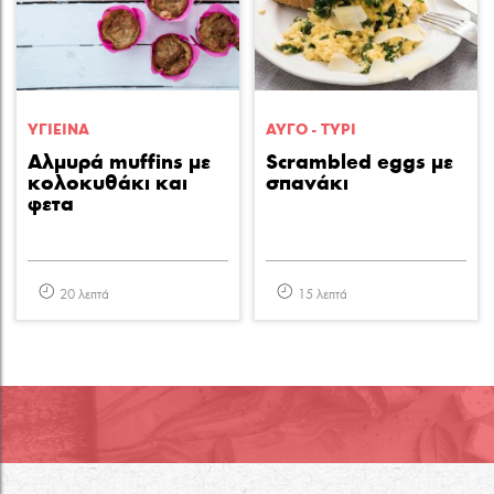
ΥΓΙΕΙΝA
ΑΥΓΟ - ΤΥΡΙ
Αλμυρά muffins με
Scrambled eggs με
κολοκυθάκι και
σπανάκι
φετα
20 λεπτά
15 λεπτά