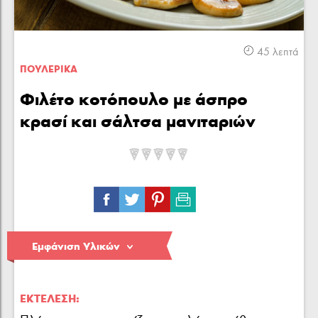
Κρέας
Πουλερικά
Θαλασσινά
45 λεπτά
ΠΟΥΛΕΡΙΚA
Φιλέτο κοτόπουλο με άσπρο
κρασί και σάλτσα μανιταριών
Λαχανικά
Ζυμαρικά
Γλυκά
Εμφάνιση Υλικών
ΕΚΤΈΛΕΣΗ: