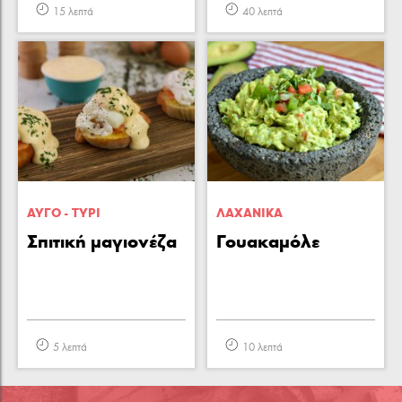
15 λεπτά
40 λεπτά
ΑΥΓΟ - ΤΥΡΙ
ΛΑΧΑΝΙΚA
Σπιτική μαγιονέζα
Γουακαμόλε
5 λεπτά
10 λεπτά