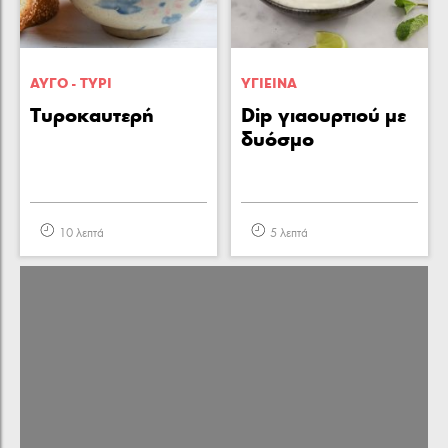
ΑΥΓΟ - ΤΥΡΙ
ΥΓΙΕΙΝA
Τυροκαυτερή
Dip γιαουρτιού με
δυόσμο
10 λεπτά
5 λεπτά