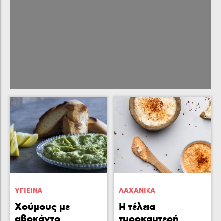
ΥΓΙΕΙΝA
ΛΑΧΑΝΙΚA
Χούμους με
Η τέλεια
αβοκάντο
τυροκαυτερή