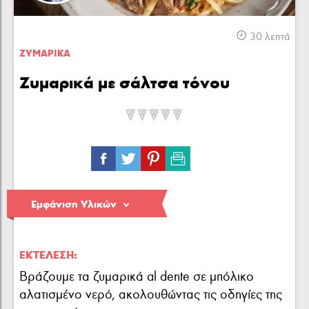
Κρέας
Πουλερικά
Θαλασσινά
30 λεπτά
ΖΥΜΑΡΙΚA
Zυμαρικά με σάλτσα τόνου
Λαχανικά
Ζυμαρικά
Γλυκά
Εμφάνιση Υλικών
ΕΚΤΈΛΕΣΗ:
Βράζουμε τα ζυμαρικά al dente σε μπόλικο
αλατισμένο νερό, ακολουθώντας τις οδηγίες της