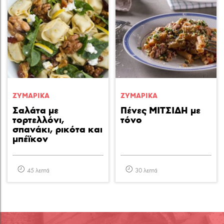
ΖΥΜΑΡΙΚA
ΖΥΜΑΡΙΚA
Σαλάτα με
Πένες ΜΙΤΣΙΔΗ με
τορτελλόνι,
τόνο
σπανάκι, ρικότα και
μπέϊκον
45 λεπτά
30 λεπτά