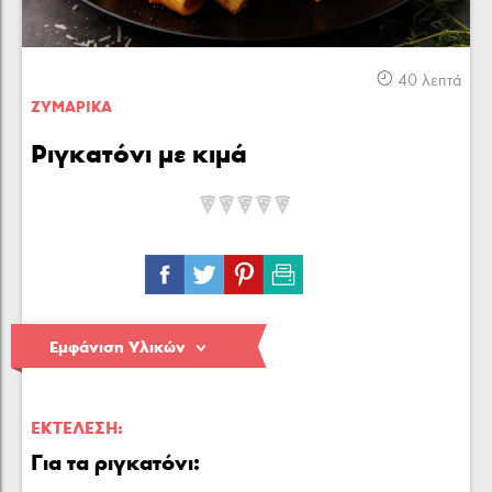
Κρέας
Πουλερικά
Θαλασσινά
40 λεπτά
ΖΥΜΑΡΙΚA
Ριγκατόνι με κιμά
Λαχανικά
Ζυμαρικά
Γλυκά
Εμφάνιση Υλικών
ΕΚΤΈΛΕΣΗ:
Για τα ριγκατόνι: