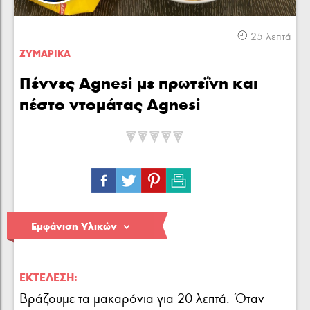
Κρέας
Πουλερικά
Θαλασσινά
25 λεπτά
ΖΥΜΑΡΙΚA
Πέννες Agnesi με πρωτεΐνη και
πέστο ντομάτας Agnesi
Λαχανικά
Ζυμαρικά
Γλυκά
Εμφάνιση Υλικών
ΕΚΤΈΛΕΣΗ:
Βράζουμε τα μακαρόνια για 20 λεπτά. Όταν