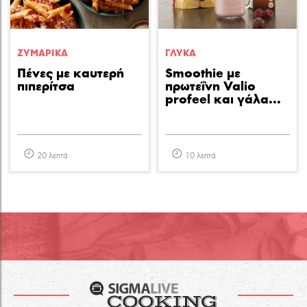
ΖΥΜΑΡΙΚA
ΓΛΥΚA
Πένες με καυτερή
Smoothie με
πιπερίτσα
πρωτεΐνη Valio
profeel και γάλα...
20 λεπτά
10 λεπτά