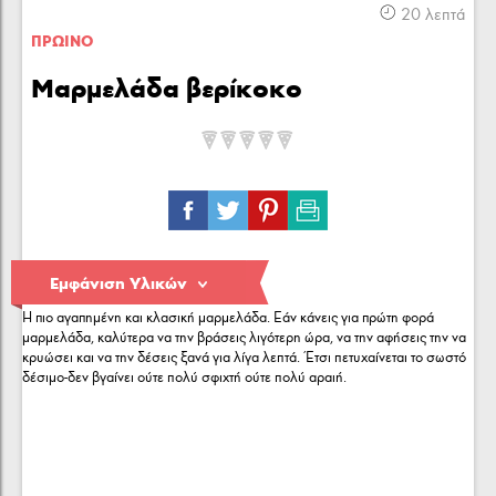
Κρέας
Πουλερικά
Θαλασσινά
20 λεπτά
ΠΡΩΙΝΟ
Μαρμελάδα βερίκοκο
Λαχανικά
Ζυμαρικά
Γλυκά
ΕΙΣΑΓΩΓΉ:
Εμφάνιση Υλικών
Η πιο αγαπημένη και κλασική μαρµελάδα. Εάν κάνεις για πρώτη φορά
μαρµελάδα, καλύτερα να την βράσεις λιγότερη ώρα, να την αφήσεις την να
κρυώσει και να την δέσεις ξανά για λίγα λεπτά. Έτσι πετυχαίνεται το σωστό
δέσιμο-δεν βγαίνει ούτε πολύ σφιχτή ούτε πολύ αραιή.