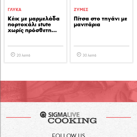
ΓΛΥΚA
ΖΥΜΕΣ
Κέικ με μαρμελάδα
Πίτσα στο τηγάνι με
πορτοκάλι stute
μανιτάρια
χωρίς πρόσθετη...
20 λεπτά
30 λεπτά
FOLLOW US