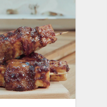
Γλυκά