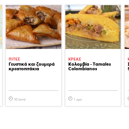
ΠΙΤΕΣ
ΚΡΕΑΣ
Γευστικά και ζουμερά
Κολομβία - Tamales
κρεατοπιτάκια
Colombianos
30 λεπτά
1 ώρα