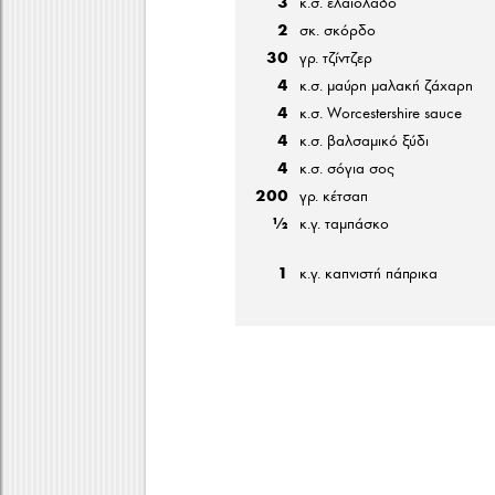
3
κ.σ. ελαιόλαδο
2
σκ. σκόρδο
30
γρ. τζίντζερ
4
κ.σ. μαύρη μαλακή ζάχαρη
4
κ.σ. Worcestershire sauce
4
κ.σ. βαλσαμικό ξύδι
4
κ.σ. σόγια σος
200
γρ. κέτσαπ
½
κ.γ. ταμπάσκο
1
κ.γ. καπνιστή πάπρικα