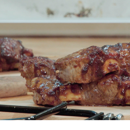
Πουλερικά
Θαλασσινά
Λαχανικά
Ζυμαρικά