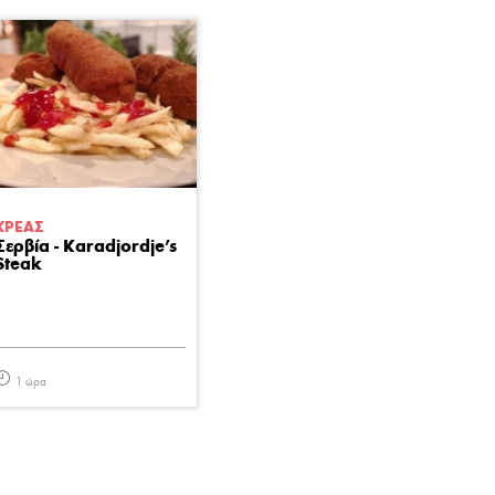
ΚΡΕΑΣ
Σερβία - Karadjordje's
Steak
1 ώρα