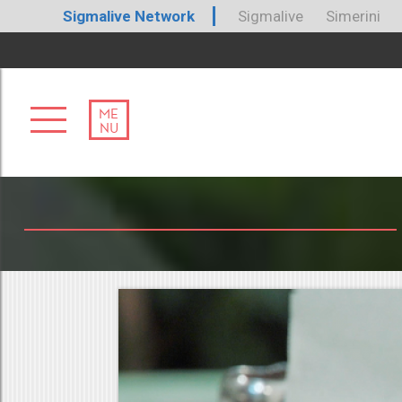
Sigmalive Network
Sigmalive
Simerini
ME
NU