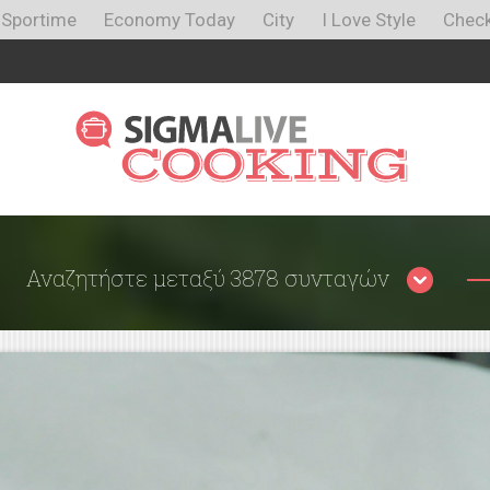
Sportime
Economy Today
City
I Love Style
Check
Αναζητήστε μεταξύ 3878 συνταγών
Περιορίστε τα αποτελέσματα
αναζήτησης επιλέγοντας κατηγορίες: