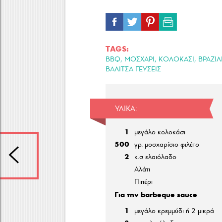
TAGS:
,
,
,
BBQ
ΜΟΣΧΑΡΙ
ΚΟΛΟΚΑΣΙ
ΒΡΑΖΙΛ
ΒΑΛΙΤΣΑ ΓΕΥΣΕΙΣ
ΥΛΙΚΆ:
1
μεγάλο κολοκάσι
500
γρ. μοσχαρίσιο φιλέτο
2
κ.σ ελαιόλαδο
Αλάτι
Πιπέρι
Για την barbeque sauce
1
μεγάλο κρεμμύδι ή 2 μικρά