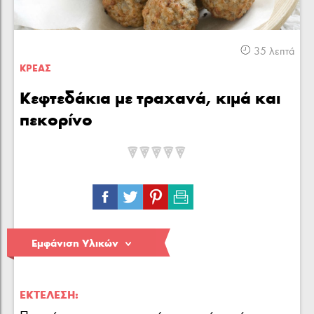
Κρέας
Πουλερικά
Θαλασσινά
35 λεπτά
ΚΡΕΑΣ
Κεφτεδάκια με τραχανά, κιμά και
πεκορίνο
Λαχανικά
Ζυμαρικά
Γλυκά
Εμφάνιση Υλικών
ΕΚΤΈΛΕΣΗ: