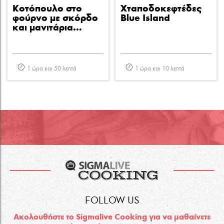
Κοτόπουλο στο
Χταποδοκεφτέδες
φούρνο με σκόρδο
Blue Island
και μανιτάρια...
1 ώρα και 50 λεπτά
1 ώρα και 10 λεπτά
FOLLOW US
Ακολουθήστε το Sigmalive Cooking για να μαθαίνετε