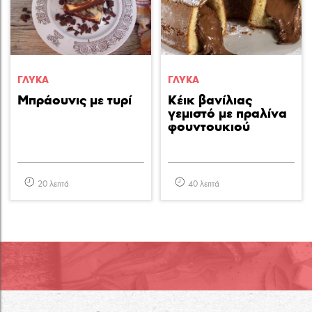
ΓΛΥΚA
ΓΛΥΚA
Μπράουνις με τυρί
Κέικ βανίλιας
γεμιστό με πραλίνα
φουντουκιού
20 λεπτά
40 λεπτά