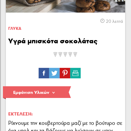
Κρέας
Πουλερικά
Θαλασσινά
20 λεπτά
ΓΛΥΚA
Υγρά μπισκότα σοκολάτας
Λαχανικά
Ζυμαρικά
Γλυκά
Εμφάνιση Υλικών
ΕΚΤΈΛΕΣΗ:
Ρίχνουμε την κουβερτούρα μαζί με το βούτυρο σε
ένα μπολ και τα βάζουμε να λιώσουν σε μπεν