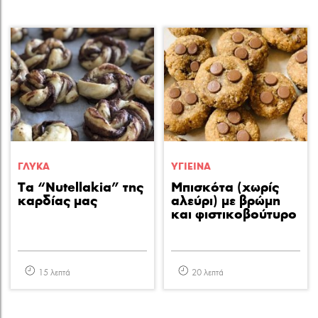
ΓΛΥΚA
ΥΓΙΕΙΝA
Τα “Nutellakia” της
Μπισκότα (χωρίς
καρδίας μας
αλεύρι) με βρώμη
και φιστικοβούτυρο
15 λεπτά
20 λεπτά