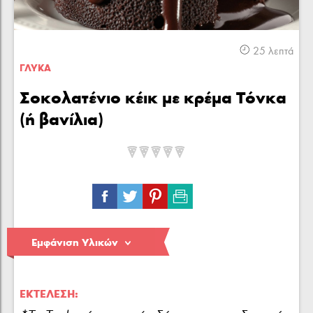
Κρέας
Πουλερικά
Θαλασσινά
25 λεπτά
ΓΛΥΚA
Σοκολατένιο κέικ με κρέμα Τόνκα
(ή βανίλια)
Λαχανικά
Ζυμαρικά
Γλυκά
Εμφάνιση Υλικών
ΕΚΤΈΛΕΣΗ: