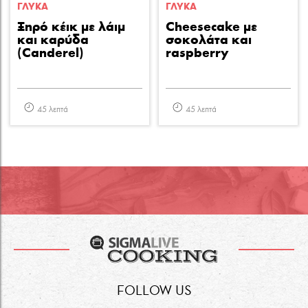
ΓΛΥΚA
ΓΛΥΚA
Ξηρό κέικ με λάιμ
Cheesecake με
και καρύδα
σοκολάτα και
(Canderel)
raspberry
45 λεπτά
45 λεπτά
FOLLOW US