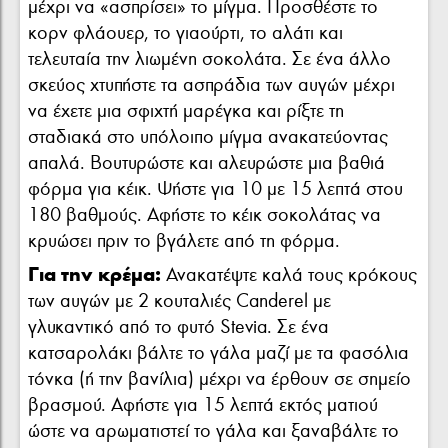
μέχρι να «ασπρίσει» το μίγμα. Προσθέστε το
κορν φλάουερ, το γιαούρτι, το αλάτι και
τελευταία την λιωμένη σοκολάτα. Σε ένα άλλο
σκεύος χτυπήστε τα ασπράδια των αυγών μέχρι
να έχετε μια σφιχτή μαρέγκα και ρίξτε τη
σταδιακά στο υπόλοιπο μίγμα ανακατεύοντας
απαλά. Βουτυρώστε και αλευρώστε μια βαθιά
φόρμα για κέικ. Ψήστε για 10 με 15 λεπτά στου
180 βαθμούς. Αφήστε το κέικ σοκολάτας να
κρυώσει πριν το βγάλετε από τη φόρμα.
Για την κρέμα:
Ανακατέψτε καλά τους κρόκους
των αυγών με 2 κουταλιές Canderel με
γλυκαντικό από το φυτό Stevia. Σε ένα
κατσαρολάκι βάλτε το γάλα μαζί με τα φασόλια
τόνκα (ή την βανίλια) μέχρι να έρθουν σε σημείο
βρασμού. Αφήστε για 15 λεπτά εκτός ματιού
ώστε να αρωματιστεί το γάλα και ξαναβάλτε το