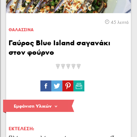
Κρέας
Πουλερικά
Θαλασσινά
45 λεπτά
ΘΑΛΑΣΣΙΝA
Γαύρος Blue Island σαγανάκι
στον φούρνο
Λαχανικά
Ζυμαρικά
Γλυκά
Εμφάνιση Υλικών
ΕΚΤΈΛΕΣΗ: