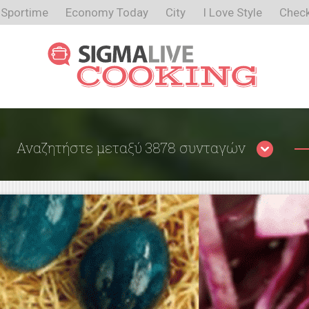
Sportime
Economy Today
City
I Love Style
Check
Αναζητήστε μεταξύ 3878 συνταγών
Περιορίστε τα αποτελέσματα
αναζήτησης επιλέγοντας κατηγορίες: