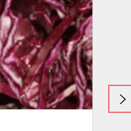
Γλυκά