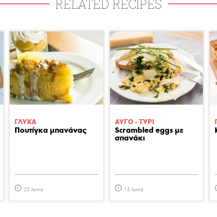
RELATED RECIPES
ΓΛΥΚA
ΑΥΓΟ - ΤΥΡΙ
Πουτίγκα μπανάνας
Scrambled eggs με
σπανάκι
25 λεπτά
15 λεπτά