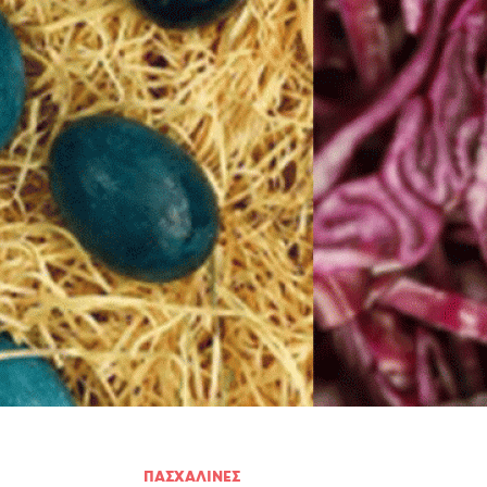
Πουλερικά
Θαλασσινά
Λαχανικά
Ζυμαρικά
ΠΑΣΧΑΛΙΝΕΣ