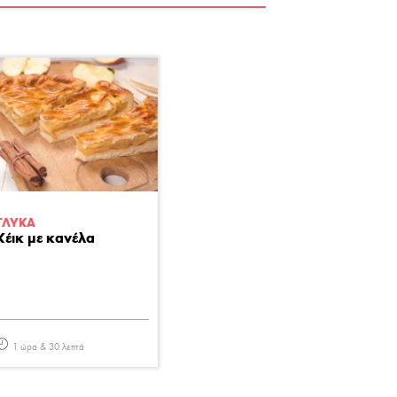
ΓΛΥΚA
Κέικ με κανέλα
1 ώρα & 30 λεπτά