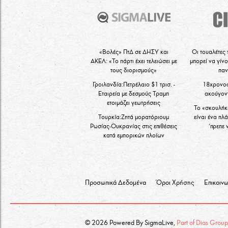
«Βολές» ΠτΔ σε ΔΗΣΥ και
Οι τουαλέτες
ΑΚΕΛ: «Το πάρτι έχει τελειώσει με
μπορεί να γίνο
τους διορισμούς»
παν
Γροιλανδία:Πετρέλαιο $1 τρισ. -
18χρονο
Εταιρεία με δεσμούς Τραμπ
ακούγοντ
ετοιμάζει γεωτρήσεις
Το «σκουλήκ
Τουρκία:Ζητά μορατόριουμ
είναι ένα πλ
Ρωσίας-Ουκρανίας στις επιθέσεις
‘πρεπε 
κατά εμπορικών πλοίων
Προσωπικά Δεδομένα
Όροι Χρήσης
Επικοινω
© 2026 Powered By SigmaLive,
Part of Dias Grou