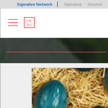
Sigmalive Network
Sigmalive
Simerini
ME
NU