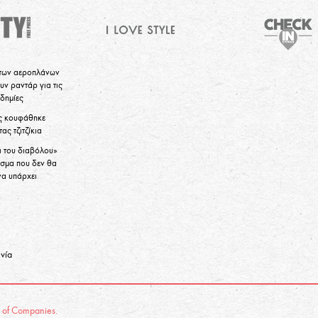
 των αεροπλάνων
υν ραντάρ για τις
δημίες
ς κουφάθηκε
ας τζιτζίκια
ι του διαβόλου»
άσμα που δεν θα
να υπάρχει
νία
p of Companies.