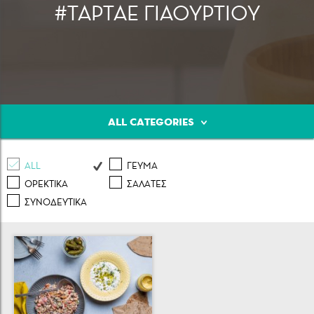
#ΤΑΡΤΑΕ ΓΙΑΟΥΡΤΙΟΥ
Κρέας
Πουλερικά
Θαλασσινά
ALL CATEGORIES
ALL
ΓΕΥΜΑ
ΟΡΕΚΤΙΚA
ΣΑΛAΤΕΣ
ΣΥΝΟΔΕΥΤΙΚA
Λαχανικά
Ζυμαρικά
Γλυκά