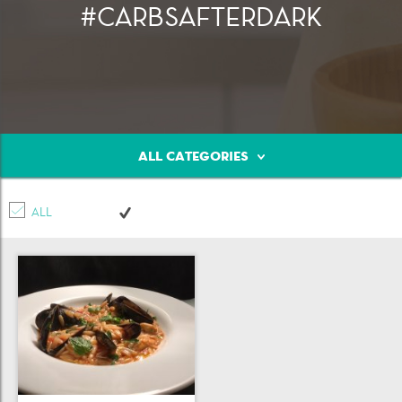
#CARBSAFTERDARK
Κρέας
Πουλερικά
Θαλασσινά
ALL CATEGORIES
ALL
Λαχανικά
Ζυμαρικά
Γλυκά